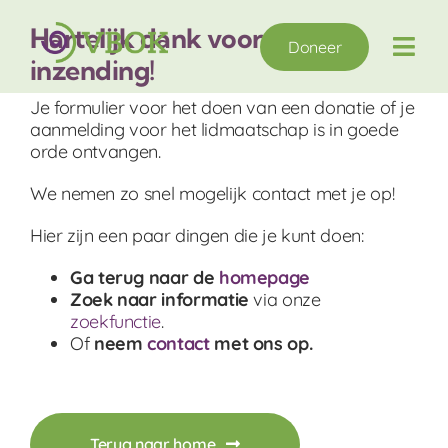
Ga
naar
Hartelijk dank voor je
Doneer
inhoud
Togg
inzending!
Navi
Je formulier voor het doen van een donatie of je
Wie zijn we?
aanmelding voor het lidmaatschap is in goede
orde ontvangen.
Wat doen we?
We nemen zo snel mogelijk contact met je op!
Hier zijn een paar dingen die je kunt doen:
Doe mee
Ga terug naar de
homepage
Zoek naar informatie
via onze
Hulp nodig?
zoekfunctie
.
Of
neem
contact
met ons op.
Nieuws
Voor leden / archief
Terug naar home