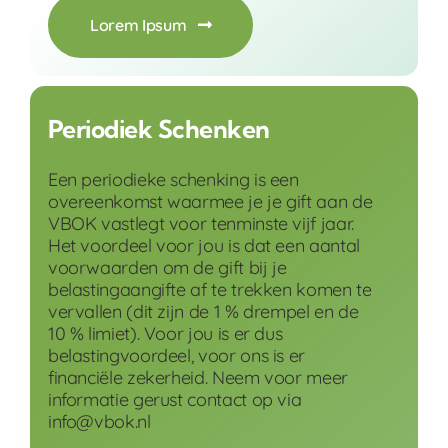
Lorem Ipsum
Periodiek Schenken
Een periodieke schenking is een
overeenkomst waarmee je je gift aan de
VBOK vastlegt voor tenminste vijf jaar.
Het voordeel voor jou is dat een aantal
voorwaarden om de gift bij je
belastingaangifte af te trekken komen te
vervallen (dit zijn de 1 % drempel en de
10 % limiet). Voor jou is er dus
belastingvoordeel, voor ons is er
financiële zekerheid. Neem voor meer
informatie gerust contact op via
info@vbok.nl