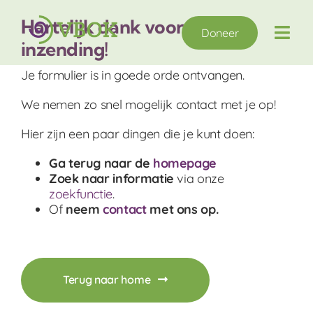
Ga
naar
Hartelijk dank voor je
Doneer
inhoud
Togg
inzending!
Navi
Je formulier is in goede orde ontvangen.
Wie zijn we?
We nemen zo snel mogelijk contact met je op!
Wat doen we?
Hier zijn een paar dingen die je kunt doen:
Ga terug naar de
homepage
Doe mee
Zoek naar informatie
via onze
zoekfunctie
.
Of
neem
contact
met ons op.
Hulp nodig?
Nieuws
Terug naar home
Voor leden / archief