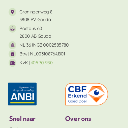
Groningenweg 8
3808 PV Gouda
Postbus 60
2800 AB Gouda
NL 36 INGB 0002585780
Btw | NL003108764.B01
KvK |
405 30 980
Snel naar
Over ons